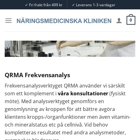
Skip
✓
Fri frakt från 499 kr
✓
Leverans 1-3 vardagar
to
content
0
QRMA Frekvensanalys
Frekvensanalysverktyget QRMA använder vi särskilt
som ett komplement i
våra konsultationer
(fysiskt
möte). Med analysverktyget genomförs en
genomlysning av kroppen för att bättre avgöra
klientens kropps-/organfunktioner men även vitamin-
och mineralstatus etc på cellnivå. Vid behov
kompletteras resultatet med andra analysmetoder,