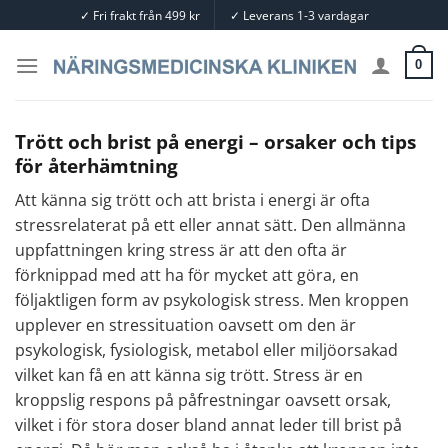
Skip
✓
Fri frakt från 499 kr
✓
Leverans 1-3 vardagar
to
content
0
Trött och brist på energi – orsaker och tips
för återhämtning
Att känna sig trött och att brista i energi är ofta
stressrelaterat på ett eller annat sätt. Den allmänna
uppfattningen kring stress är att den ofta är
förknippad med att ha för mycket att göra, en
följaktligen form av psykologisk stress. Men kroppen
upplever en stressituation oavsett om den är
psykologisk, fysiologisk, metabol eller miljöorsakad
vilket kan få en att känna sig trött. Stress är en
kroppslig respons på påfrestningar oavsett orsak,
vilket i för stora doser bland annat leder till brist på