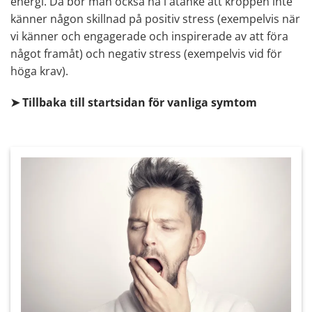
energi. Då bör man också ha i åtanke att kroppen inte
känner någon skillnad på positiv stress (exempelvis när
vi känner och engagerade och inspirerade av att föra
något framåt) och negativ stress (exempelvis vid för
höga krav).
➤ Tillbaka till startsidan för vanliga symtom