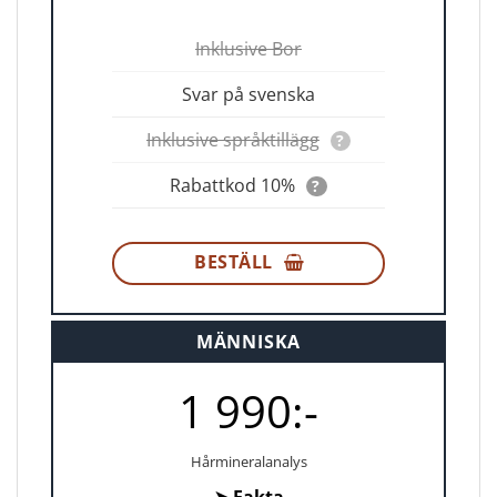
Inklusive Bor
Svar på svenska
Inklusive språktillägg
?
Rabattkod 10%
?
BESTÄLL
MÄNNISKA
1 990:-
Hårmineralanalys
➤
Fakta