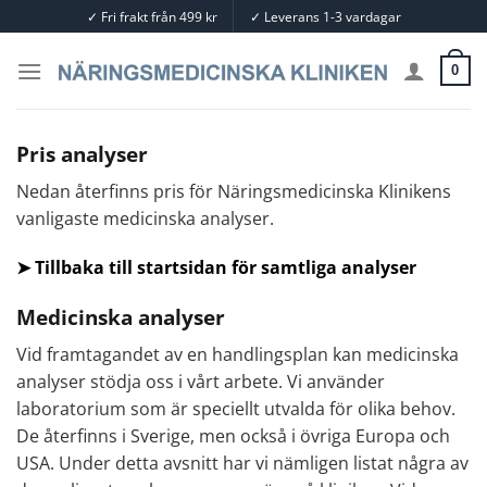
Skip
✓
Fri frakt från 499 kr
✓
Leverans 1-3 vardagar
to
content
0
Pris analyser
Nedan återfinns pris för Näringsmedicinska Klinikens
vanligaste medicinska analyser.
➤
Tillbaka till startsidan för samtliga analyser
Medicinska analyser
Vid framtagandet av en handlingsplan kan medicinska
analyser stödja oss i vårt arbete. Vi använder
laboratorium som är speciellt utvalda för olika behov.
De återfinns i Sverige, men också i övriga Europa och
USA. Under detta avsnitt har vi nämligen listat några av