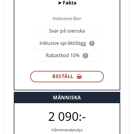
➤
Fakta
Inklusive Bor
Svar på svenska
Inklusive språktillägg
?
Rabattkod 10%
?
BESTÄLL
MÄNNISKA
2 090:-
Hårmineralanalys