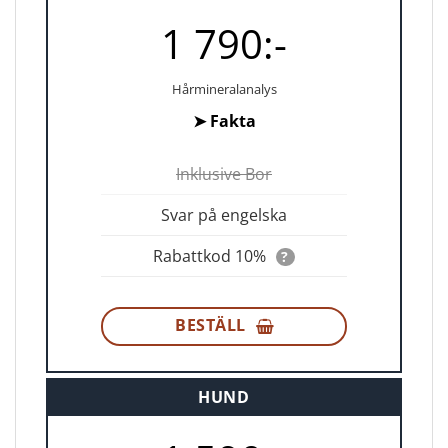
1 790:-
Hårmineralanalys
➤
Fakta
Inklusive Bor
Svar på engelska
Rabattkod 10%
?
BESTÄLL
HUND