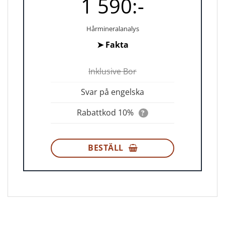
1 590:-
Hårmineralanalys
➤
Fakta
Inklusive Bor
Svar på engelska
Rabattkod 10%
?
BESTÄLL