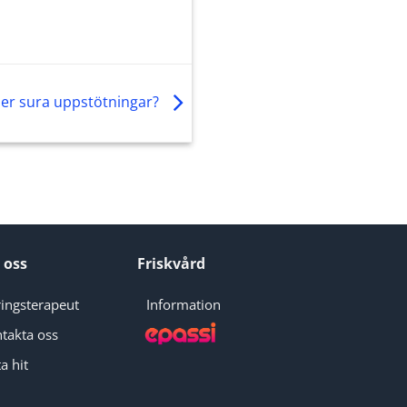
ler sura uppstötningar?
 oss
Friskvård
ingsterapeut
Information
takta oss
a hit