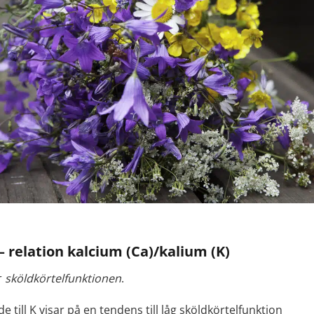
 relation kalcium (Ca)/kalium (K)
r
sköldkörtelfunktionen
.
de till K visar på en tendens till låg sköldkörtelfunktion