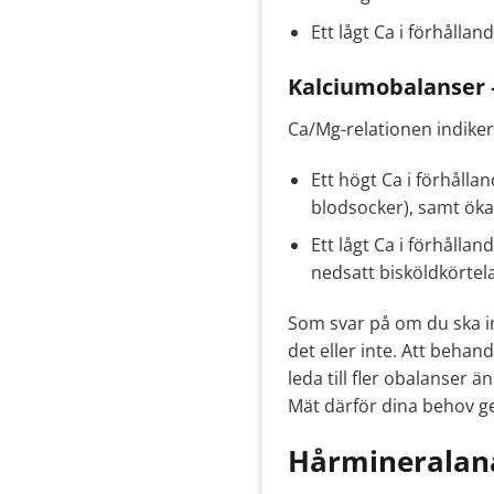
Ett lågt Ca i förhållan
Kalciumobalanser 
Ca/Mg-relationen indiker
Ett högt Ca i förhålla
blodsocker), samt ökad
Ett lågt Ca i förhålla
nedsatt bisköldkörtela
Som svar på om du ska int
det eller inte. Att behan
leda till fler obalanser 
Mät därför dina behov g
Hårmineralana