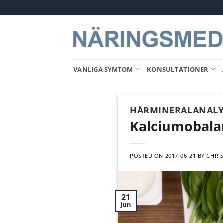
Skip
to
content
VANLIGA SYMTOM
KONSULTATIONER
HÅRMINERALANALY
Kalciumobalan
POSTED ON
2017-06-21
BY
CHRIS
21
jun