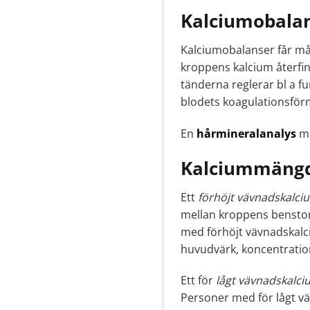
Kalciumobalan
Kalciumobalanser får mån
kroppens kalcium återfin
tänderna reglerar bl a 
blodets koagulationsför
En
hårmineralanalys
mä
Kalciummängd
Ett
förhöjt vävnadskalci
mellan kroppens benstomm
med förhöjt vävnadskalc
huvudvärk, koncentratio
Ett för
lågt vävnadskalci
Personer med för lågt v