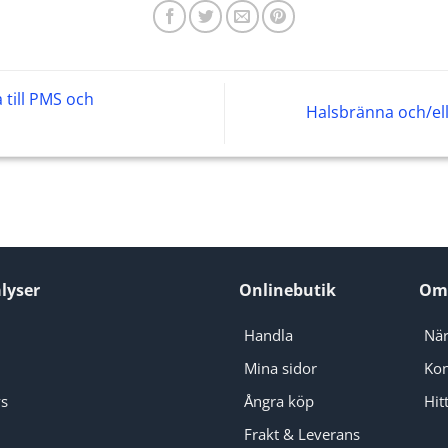
 till PMS och
Halsbränna och/el
lyser
Onlinebutik
Om
Handla
När
Mina sidor
Kon
ys
Ångra köp
Hitt
Frakt & Leverans