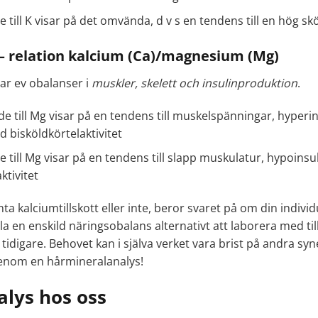
de till K visar på det omvända, d v s en tendens till en hög s
– relation kalcium (Ca)/magnesium (Mg)
ar ev obalanser i
muskler, skelett och insulinproduktion
.
nde till Mg visar på en tendens till muskelspänningar, hyperin
 bisköldkörtelaktivitet
nde till Mg visar på en tendens till slapp muskulatur, hypoins
ktivitet
a kalciumtillskott eller inte, beror svaret på om din indivi
dla en enskild näringsobalans alternativt att laborera med t
än tidigare. Behovet kan i själva verket vara brist på andra s
enom en hårmineralanalys!
lys hos oss