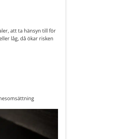
r, att ta hänsyn till för
ller låg, då ökar risken
ämnesomsättning