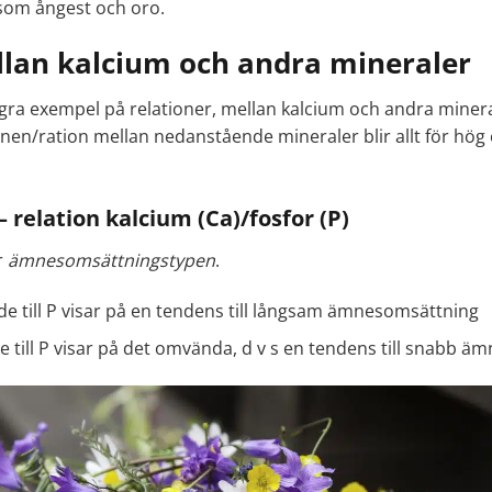
om ångest och oro.
llan kalcium och andra mineraler
ra exempel på relationer, mellan kalcium och andra minerale
onen/ration mellan nedanstående mineraler blir allt för hög e
 relation kalcium (Ca)/fosfor (P)
r
ämnesomsättningstypen
.
nde till P visar på en tendens till långsam ämnesomsättning
nde till P visar på det omvända, d v s en tendens till snabb 