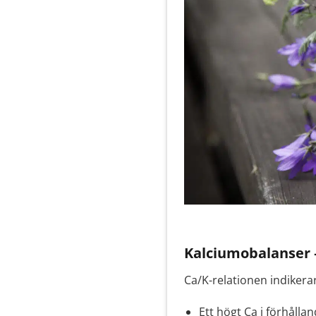
Kalciumobalanser –
Ca/K-relationen indikera
Ett högt Ca i förhållan