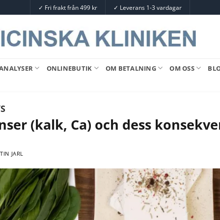
✓
Fri frakt från 499 kr
✓
Leverans 1-3 vardagar
ANALYSER
ONLINEBUTIK
OM BETALNING
OM OSS
BL
S
ser (kalk, Ca) och dess konsekve
TIN JARL