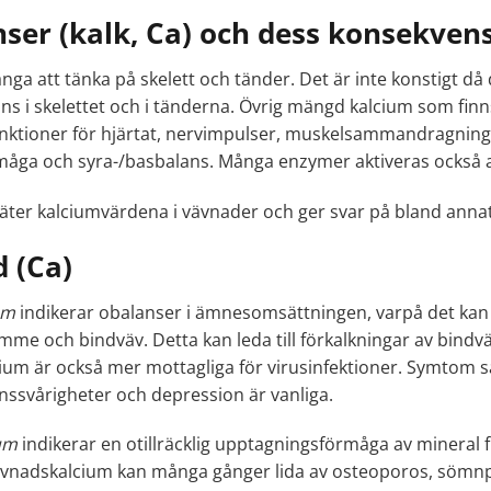
ser (kalk, Ca) och dess konsekven
ga att tänka på skelett och tänder. Det är inte konstigt då
ns i skelettet och i tänderna. Övrig mängd kalcium som finn
funktioner för hjärtat, nervimpulser, muskelsammandragnin
måga och syra-/basbalans. Många enzymer aktiveras också a
ter kalciumvärdena i vävnader och ger svar på bland annat
 (Ca)
um
indikerar obalanser i ämnesomsättningen, varpå det kan b
e och bindväv. Detta kan leda till förkalkningar av bindv
ium är också mer mottagliga för virusinfektioner. Symtom s
nssvårigheter och depression är vanliga.
um
indikerar en otillräcklig upptagningsförmåga av mineral
ävnadskalcium kan många gånger lida av osteoporos, sömnp