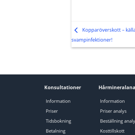
Kopparöverskott – källa
svampinfektioner!
Konsultationer
Hårmineralana
Information
Information
Priser
Priser analys
Tidsbokning
Beställning anal
Betalning
Kosttillskott