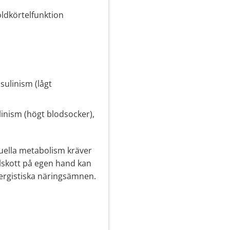
köldkörtelfunktion
sulinism (lågt
ulinism (högt blodsocker),
duella metabolism kräver
illskott på egen hand kan
ynergistiska näringsämnen.