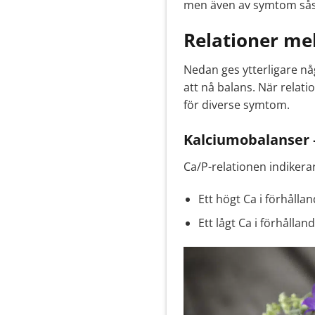
men även av symtom sås
Relationer me
Nedan ges ytterligare någ
att nå balans. När relati
för diverse symtom.
Kalciumobalanser –
Ca/P-relationen indikera
Ett högt Ca i förhålla
Ett lågt Ca i förhålla