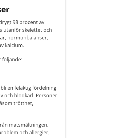
ser
 drygt 98 procent av
s utanför skelettet och
gar, hormonbalanser,
v kalcium.
 följande:
li en felaktig fördelning
äv och blodkärl. Personer
åsom trötthet,
 från matsmältningen.
roblem och allergier,