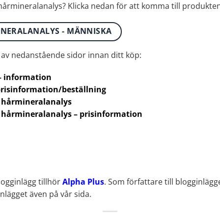
 hårmineralanalys? Klicka nedan för att komma till produkten
INERALANALYS - MÄNNISKA
l av nedanstående sidor innan ditt köp:
– information
risinformation/beställning
 hårmineralanalys
 hårmineralanalys – prisinformation
logginlägg tillhör
Alpha Plus
. Som författare till blogginlägge
inlägget även på vår sida.