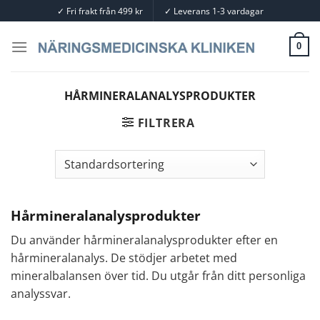
Skip
✓
Fri frakt från 499 kr
✓
Leverans 1-3 vardagar
to
content
0
HÅRMINERALANALYSPRODUKTER
FILTRERA
Hårmineralanalysprodukter
Du använder hårmineralanalysprodukter efter en
hårmineralanalys. De stödjer arbetet med
mineralbalansen över tid. Du utgår från ditt personliga
analyssvar.