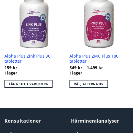
Alpha Plus Zink Plus 90
Alpha Plus ZMC Plus 180
tabletter
tabletter
Prisintervall:
159
kr
549
kr
–
1.499
kr
549 kr
I lager
I lager
till
1.499 kr
LÄGG TILL I VARUKORG
VÄLJ ALTERNATIV
Den
här
produkten
har
flera
Konsultationer
Hårmineralanalyser
varianter.
De