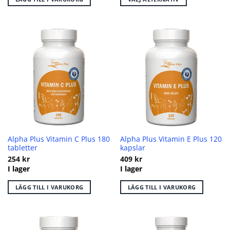
Den
här
produkten
har
flera
varianter.
De
olika
alternativen
kan
väljas
på
Alpha Plus Vitamin C Plus 180
Alpha Plus Vitamin E Plus 120
produktsidan
tabletter
kapslar
254
kr
409
kr
I lager
I lager
LÄGG TILL I VARUKORG
LÄGG TILL I VARUKORG