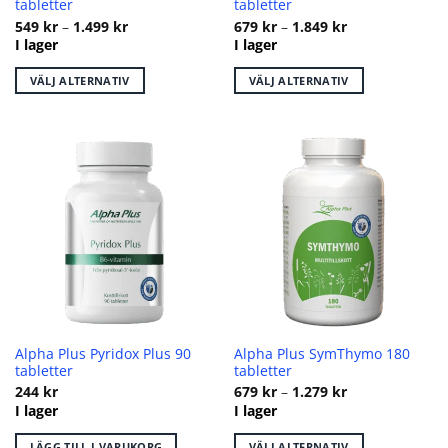
tabletter
tabletter
Prisintervall:
Prisintervall:
549
kr
–
1.499
kr
679
kr
–
1.849
kr
549 kr
679 kr
I lager
I lager
till
till
1.499 kr
1.849 kr
VÄLJ ALTERNATIV
VÄLJ ALTERNATIV
Den
Den
här
här
produkten
produkten
har
har
flera
flera
varianter.
varianter.
De
De
olika
olika
alternativen
alternativen
kan
kan
väljas
väljas
på
på
Alpha Plus Pyridox Plus 90
Alpha Plus SymThymo 180
produktsidan
produktsidan
tabletter
tabletter
Prisintervall:
244
kr
679
kr
–
1.279
kr
679 kr
I lager
I lager
till
1.279 kr
LÄGG TILL I VARUKORG
VÄLJ ALTERNATIV