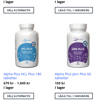
499 kr
I lager
I lager
till
1.399 kr
VÄLJ ALTERNATIV
LÄGG TILL I VARUKORG
Den
här
produkten
har
flera
varianter.
De
olika
alternativen
kan
väljas
på
Alpha Plus HCL Plus 180
Alpha Plus Järn Plus 60
produktsidan
tabletter
tabletter
Prisintervall:
679
kr
–
1.849
kr
159
kr
679 kr
I lager
I lager
till
1.849 kr
VÄLJ ALTERNATIV
LÄGG TILL I VARUKORG
Den