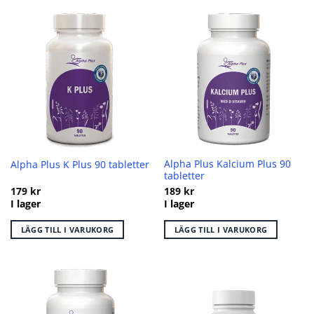
här
produkten
har
flera
varianter.
De
olika
alternativen
kan
väljas
på
Alpha Plus Kalcium Plus 90
Alpha Plus K Plus 90 tabletter
produktsidan
tabletter
179
kr
189
kr
I lager
I lager
LÄGG TILL I VARUKORG
LÄGG TILL I VARUKORG