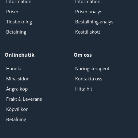
Information
Information
olika
alternativen
Priser
Priser analys
kan
väljas
Tidsbokning
Beställning analys
på
Betalning
Kosttillskott
produktsidan
Onlinebutik
Om oss
Handla
Näringsterapeut
Mina sidor
Kontakta oss
Ångra köp
Hitta hit
Frakt & Leverans
Köpvillkor
Betalning