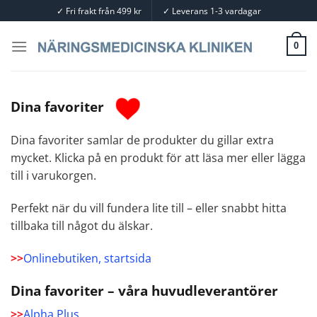
Skip
✓
Fri frakt från 499 kr
✓
Leverans 1-3 vardagar
to
content
0
Dina favoriter
Dina favoriter samlar de produkter du gillar extra
mycket. Klicka på en produkt för att läsa mer eller lägga
till i varukorgen.
Perfekt när du vill fundera lite till – eller snabbt hitta
tillbaka till något du älskar.
>>
Onlinebutiken, startsida
Dina favoriter – våra huvudleverantörer
>>
Alpha Plus