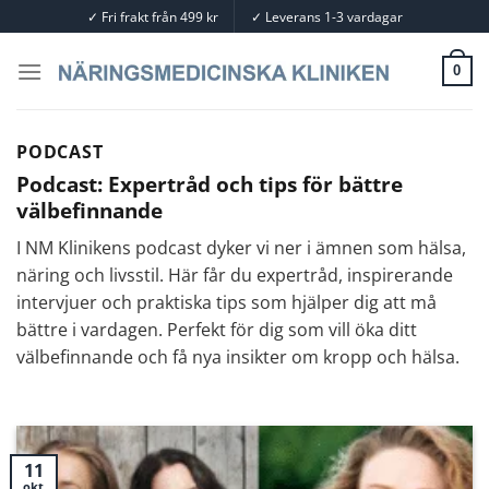
Skip
✓
Fri frakt från 499 kr
✓
Leverans 1-3 vardagar
to
content
0
PODCAST
Podcast: Expertråd och tips för bättre
välbefinnande
I NM Klinikens podcast dyker vi ner i ämnen som hälsa,
näring och livsstil. Här får du expertråd, inspirerande
intervjuer och praktiska tips som hjälper dig att må
bättre i vardagen. Perfekt för dig som vill öka ditt
välbefinnande och få nya insikter om kropp och hälsa.
11
okt