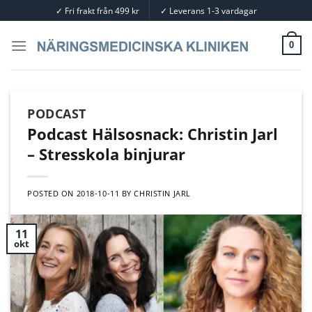
Skip
✓
Fri frakt från 499 kr
✓
Leverans 1-3 vardagar
to
content
0
PODCAST
Podcast Hälsosnack: Christin Jarl
– Stresskola binjurar
POSTED ON
2018-10-11
BY
CHRISTIN JARL
11
okt