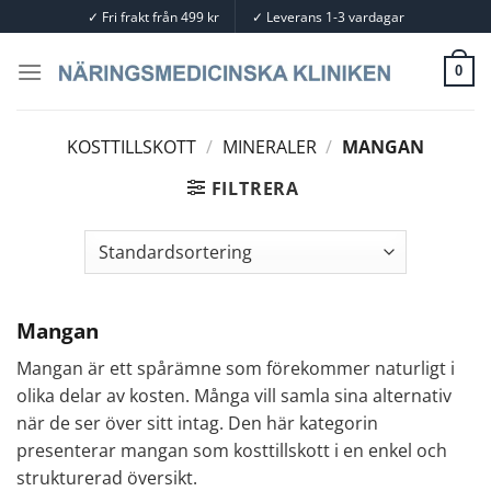
Skip
✓
Fri frakt från 499 kr
✓
Leverans 1-3 vardagar
to
content
0
KOSTTILLSKOTT
/
MINERALER
/
MANGAN
FILTRERA
Mangan
Mangan är ett spårämne som förekommer naturligt i
olika delar av kosten. Många vill samla sina alternativ
när de ser över sitt intag. Den här kategorin
presenterar mangan som kosttillskott i en enkel och
strukturerad översikt.