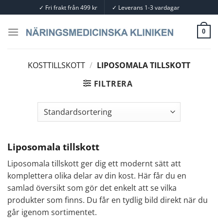
Skip
✓
Fri frakt från 499 kr
✓
Leverans 1-3 vardagar
to
content
0
KOSTTILLSKOTT
/
LIPOSOMALA TILLSKOTT
FILTRERA
Liposomala tillskott
Liposomala tillskott ger dig ett modernt sätt att
komplettera olika delar av din kost. Här får du en
samlad översikt som gör det enkelt att se vilka
produkter som finns. Du får en tydlig bild direkt när du
går igenom sortimentet.