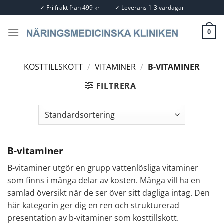
Skip
✓
Fri frakt från 499 kr
✓
Leverans 1-3 vardagar
to
content
0
KOSTTILLSKOTT
/
VITAMINER
/
B-VITAMINER
FILTRERA
B-vitaminer
B-vitaminer utgör en grupp vattenlösliga vitaminer
som finns i många delar av kosten. Många vill ha en
samlad översikt när de ser över sitt dagliga intag. Den
här kategorin ger dig en ren och strukturerad
presentation av b-vitaminer som kosttillskott.