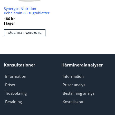
Synergos Nutrition
Kobalamin 60 sugtabletter
186
kr
I lager
LÄGG TILL I VARUKORG
Konsultationer
Hårmineralanalyser
Information
Information
Priser
Priser analys
Tidsbokning
Beställning analys
Betalning
Kosttillskott