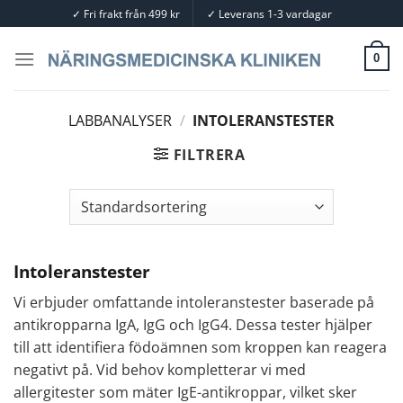
Skip
✓
Fri frakt från 499 kr
✓
Leverans 1-3 vardagar
to
content
0
LABBANALYSER
/
INTOLERANSTESTER
FILTRERA
Intoleranstester
Vi erbjuder omfattande intoleranstester baserade på
antikropparna IgA, IgG och IgG4. Dessa tester hjälper
till att identifiera födoämnen som kroppen kan reagera
negativt på. Vid behov kompletterar vi med
allergitester som mäter IgE-antikroppar, vilket sker