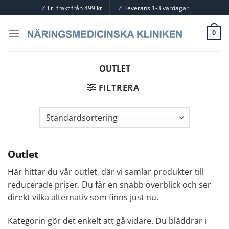
Skip
✓
Fri frakt från 499 kr
✓
Leverans 1-3 vardagar
to
content
0
OUTLET
FILTRERA
Outlet
Här hittar du vår outlet, där vi samlar produkter till
reducerade priser. Du får en snabb överblick och ser
direkt vilka alternativ som finns just nu.
Kategorin gör det enkelt att gå vidare. Du bläddrar i