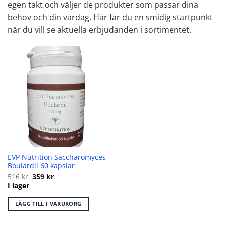
egen takt och väljer de produkter som passar dina
behov och din vardag. Här får du en smidig startpunkt
när du vill se aktuella erbjudanden i sortimentet.
EVP Nutrition Saccharomyces
Boulardii 60 kapslar
Det
Det
516
kr
359
kr
ursprungliga
nuvarande
I lager
priset
priset
var:
är:
516 kr.
359 kr.
LÄGG TILL I VARUKORG