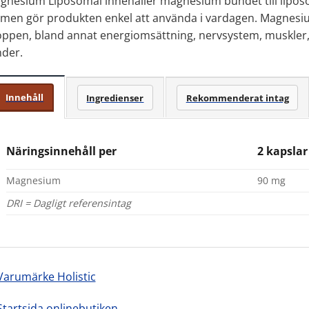
gnesium Liposomal innehåller magnesium bundet till liposo
rmen gör produkten enkel att använda i vardagen. Magnesium 
oppen, bland annat energiomsättning, nervsystem, muskler
nder.
Innehåll
Ingredienser
Rekommenderat intag
Näringsinnehåll per
2 kapslar
Magnesium
90 mg
DRI = Dagligt referensintag
Varumärke Holistic
Startsida onlinebutiken