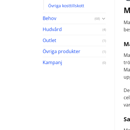
Övriga kosttillskott
M
Behov
(68)
Ma
Hudvård
be
(4)
Outlet
(1)
Ma
Övriga produkter
(1)
Mag
Kampanj
tr
(0)
Ma
up
De
ce
var
S