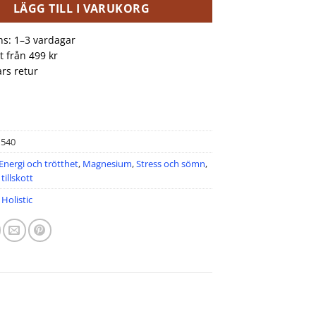
LÄGG TILL I VARUKORG
ns: 1–3 vardagar
kt från 499 kr
rs retur
1540
Energi och trötthet
,
Magnesium
,
Stress och sömn
,
tillskott
:
Holistic