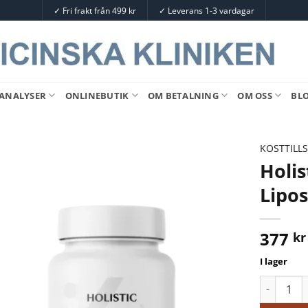
✓
Fri frakt från 499 kr
✓
Leverans 1-3 vardagar
ANALYSER
ONLINEBUTIK
OM BETALNING
OM OSS
BL
KOSTTILL
Holi
Lipo
377
kr
I lager
Holistic 