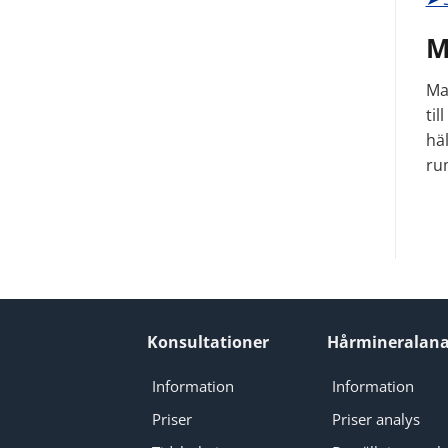
M
Ma
til
häl
ru
Konsultationer
Hårmineralana
Information
Information
Priser
Priser analys