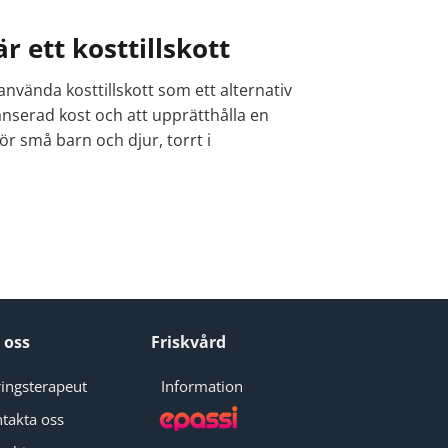
 ett kosttillskott
nvända kosttillskott som ett alternativ
alanserad kost och att upprätthålla en
ör små barn och djur, torrt i
 oss
Friskvård
ingsterapeut
Information
takta oss