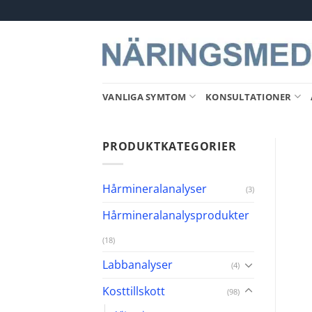
Skip
to
content
VANLIGA SYMTOM
KONSULTATIONER
PRODUKTKATEGORIER
Hårmineralanalyser
(3)
Hårmineralanalysprodukter
(18)
Labbanalyser
(4)
Kosttillskott
(98)