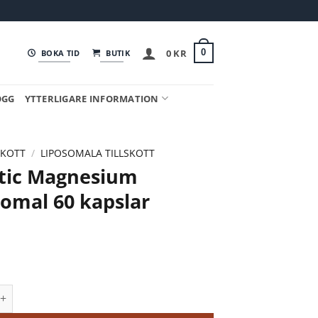
0
KR
0
BOKA TID
BUTIK
OGG
YTTERLIGARE INFORMATION
SKOTT
/
LIPOSOMALA TILLSKOTT
stic Magnesium
somal 60 kapslar
Magnesium Liposomal 60 kapslar mängd