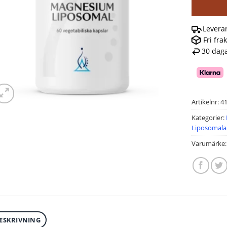
Levera
Fri fra
30 daga
Artikelnr:
4
Kategorier:
Liposomala 
Varumärke
ESKRIVNING