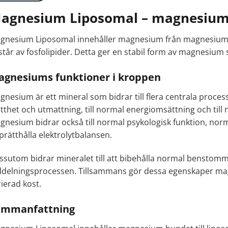
agnesium Liposomal – magnesium 
gnesium Liposomal innehåller magnesium från magnesiumci
står av fosfolipider. Detta ger en stabil form av magnesium
gnesiums funktioner i kroppen
nesium är ett mineral som bidrar till flera centrala processe
ötthet och utmattning, till normal energiomsättning och till
gnesium bidrar också till normal psykologisk funktion, norma
prätthålla elektrolytbalansen.
ssutom bidrar mineralet till att bibehålla normal benstomm
lldelningsprocessen. Tillsammans gör dessa egenskaper magne
ierad kost.
ammanfattning