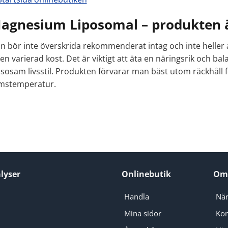
agnesium Liposomal – produkten är
n bör inte överskrida rekommenderat intag och inte heller a
l en varierad kost. Det är viktigt att äta en näringsrik och b
sosam livsstil. Produkten förvarar man bäst utom räckhåll f
mstemperatur.
lyser
Onlinebutik
Om
Handla
När
Mina sidor
Kon