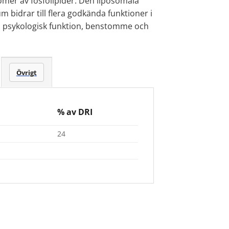
mer av fosfolipider. Den liposomala
bidrar till flera godkända funktioner i
, psykologisk funktion, benstomme och
Övrigt
% av DRI
24