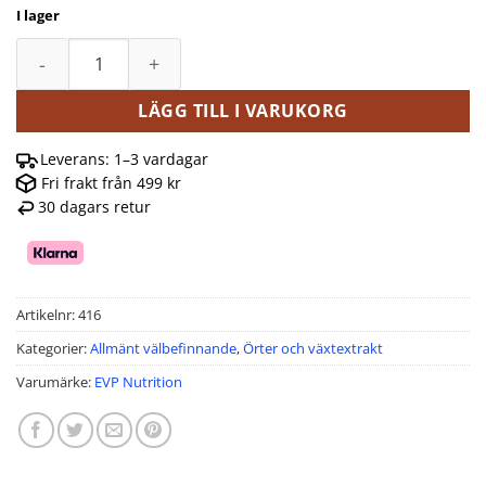
I lager
EVP Nutrition Berberin 500 mg, 60 kapslar mängd
LÄGG TILL I VARUKORG
Leverans: 1–3 vardagar
Fri frakt från 499 kr
30 dagars retur
Artikelnr:
416
Kategorier:
Allmänt välbefinnande
,
Örter och växtextrakt
Varumärke:
EVP Nutrition