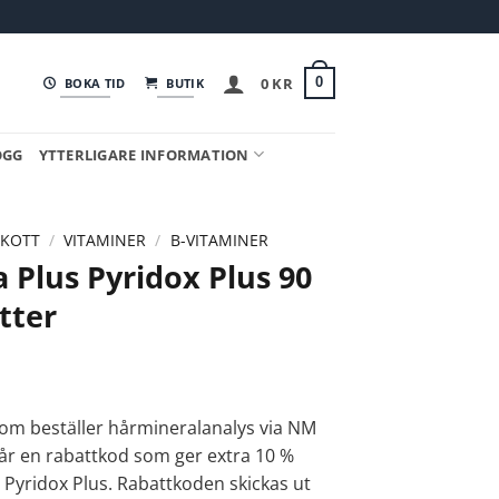
0
KR
0
BOKA TID
BUTIK
OGG
YTTERLIGARE INFORMATION
SKOTT
/
VITAMINER
/
B-VITAMINER
 Plus Pyridox Plus 90
tter
om beställer hårmineralanalys via NM
får en rabattkod som ger extra 10 %
 Pyridox Plus. Rabattkoden skickas ut