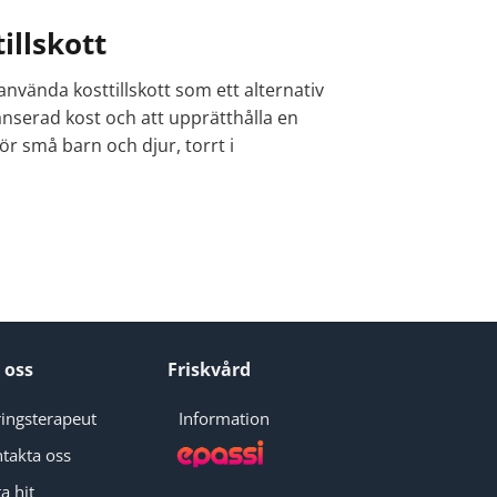
illskott
nvända kosttillskott som ett alternativ
alanserad kost och att upprätthålla en
ör små barn och djur, torrt i
 oss
Friskvård
ingsterapeut
Information
takta oss
a hit