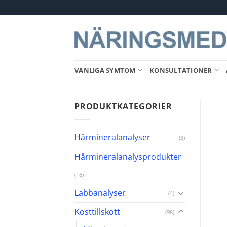
Skip
to
content
VANLIGA SYMTOM
KONSULTATIONER
PRODUKTKATEGORIER
Hårmineralanalyser
(3)
Hårmineralanalysprodukter
(18)
Labbanalyser
(4)
Kosttillskott
(98)