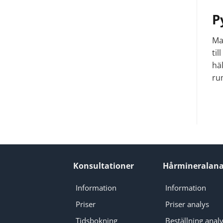
P
Ma
til
häl
ru
Konsultationer
Hårmineralana
Information
Information
Priser
Priser analys
Tidsbokning
Beställning anal