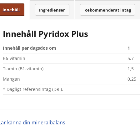
Innehåll
Ingredienser
Rekommenderat intag
Innehåll Pyridox Plus
Innehåll per dagsdos om
1
B6-vitamin
5,7
Tiamin (B1-vitamin)
1,5
Mangan
0,25
* Dagligt referensintag (DRI).
Lär känna din mineralbalans