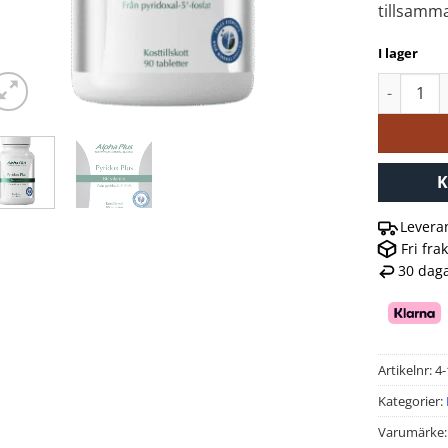
tillsamm
I lager
Alpha Plu
K
Levera
Fri fra
30 daga
Artikelnr:
4
Kategorier:
Varumärke