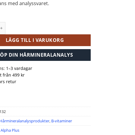
ans med analyssvaret.
s Pyridox Plus 90 tabletter mängd
LÄGG TILL I VARUKORG
ÖP DIN HÅRMINERALANALYS
ns: 1–3 vardagar
kt från 499 kr
rs retur
-132
Hårmineralanalysprodukter
,
B-vitaminer
:
Alpha Plus