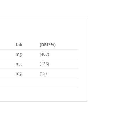
tab
(DRI*%)
mg
(407)
mg
(136)
mg
(13)