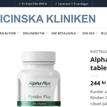
✓
Fri frakt från 499 kr
✓
Leverans 1-3 vardagar
ANALYSER
ONLINEBUTIK
OM BETALNING
OM OSS
BL
KOSTTILL
Alpha
table
244
kr
Kunder s
Kliniken 
rabatt på