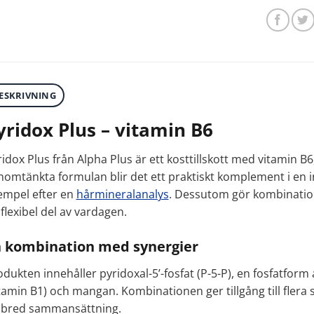
ESKRIVNING
yridox Plus – vitamin B6
ridox Plus från Alpha Plus är ett kosttillskott med vitamin 
nomtänkta formulan blir det ett praktiskt komplement i en i
empel efter en
hårmineralanalys
. Dessutom gör kombinatio
flexibel del av vardagen.
 kombination med synergier
dukten innehåller pyridoxal-5’-fosfat (P-5-P), en fosfatfor
itamin B1) och mangan. Kombinationen ger tillgång till fle
 bred sammansättning.