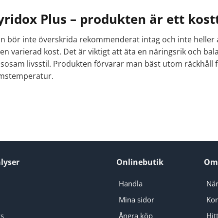
yridox Plus – produkten är ett kostt
n bör inte överskrida rekommenderat intag och inte heller a
l en varierad kost. Det är viktigt att äta en näringsrik och b
sosam livsstil. Produkten förvarar man bäst utom räckhåll f
mstemperatur.
lyser
Onlinebutik
Om
Handla
När
Mina sidor
Kon
ys
Ångra köp
Hitt