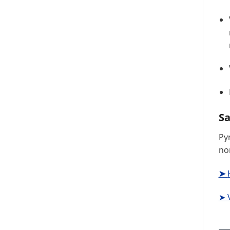
S
Py
no
➤
➤ 