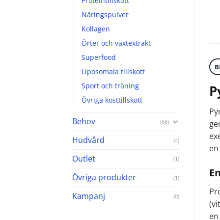
Proteintillskott
Näringspulver
Kollagen
Örter och växtextrakt
Superfood
B
Liposomala tillskott
Sport och träning
P
Övriga kosttillskott
Py
Behov
(68)
ge
ex
Hudvård
(4)
en 
Outlet
(1)
En
Övriga produkter
(1)
Pro
Kampanj
(0)
(v
en