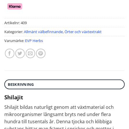
Artikelnr:
409
Kategorier:
Allmänt välbefinnande
,
Örter och växtextrakt
Varumärke:
EVP Herbs
BESKRIVNING
Shilajit
Shilajit bildas naturligt genom att växtmaterial och
mikroorganismer långsamt bryts ned under flera
hundra till tusentals år. Denna tjocka och klibbiga
substans hittar man främst i sprickor och grottor i