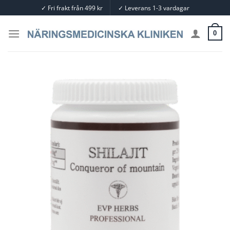
Skip
✓
Fri frakt från 499 kr
✓
Leverans 1-3 vardagar
to
content
0