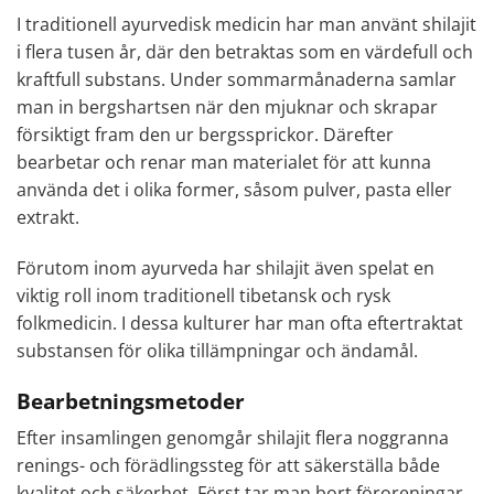
I traditionell ayurvedisk medicin har man använt shilajit
i flera tusen år, där den betraktas som en värdefull och
kraftfull substans. Under sommarmånaderna samlar
man in bergshartsen när den mjuknar och skrapar
försiktigt fram den ur bergssprickor. Därefter
bearbetar och renar man materialet för att kunna
använda det i olika former, såsom pulver, pasta eller
extrakt.
Förutom inom ayurveda har shilajit även spelat en
viktig roll inom traditionell tibetansk och rysk
folkmedicin. I dessa kulturer har man ofta eftertraktat
substansen för olika tillämpningar och ändamål.
Bearbetningsmetoder
Efter insamlingen genomgår shilajit flera noggranna
renings- och förädlingssteg för att säkerställa både
kvalitet och säkerhet. Först tar man bort föroreningar