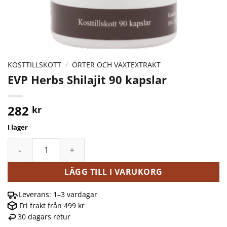
KOSTTILLSKOTT
/
ÖRTER OCH VÄXTEXTRAKT
EVP Herbs Shilajit 90 kapslar
282
kr
I lager
EVP Herbs Shilajit 90 kapslar mängd
LÄGG TILL I VARUKORG
Leverans: 1–3 vardagar
Fri frakt från 499 kr
30 dagars retur