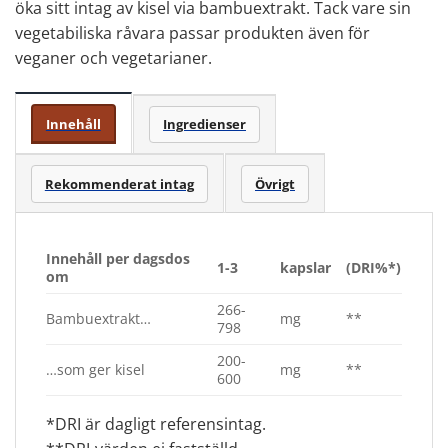
öka sitt intag av kisel via bambuextrakt. Tack vare sin
vegetabiliska råvara passar produkten även för
veganer och vegetarianer.
Innehåll
Ingredienser
Rekommenderat intag
Övrigt
Innehåll per dagsdos
1-3
kapslar
(DRI%*)
om
266-
Bambuextrakt…
mg
**
798
200-
…som ger kisel
mg
**
600
*DRI är dagligt referensintag.