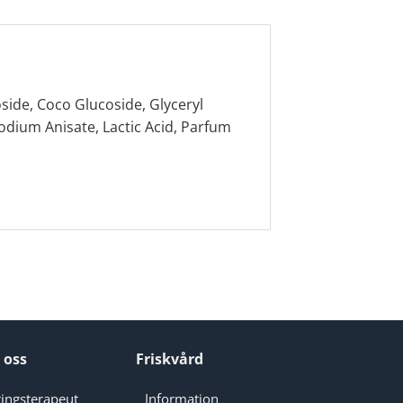
side, Coco Glucoside, Glyceryl
Sodium Anisate, Lactic Acid, Parfum
 oss
Friskvård
ingsterapeut
Information