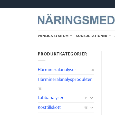
Skip
to
content
VANLIGA SYMTOM
KONSULTATIONER
PRODUKTKATEGORIER
Hårmineralanalyser
(3)
Hårmineralanalysprodukter
(18)
Labbanalyser
(4)
Kosttillskott
(98)