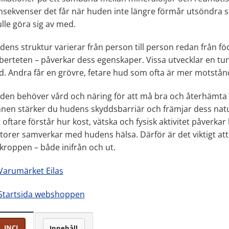
nsekvenser det får när huden inte längre förmår utsöndra
lle göra sig av med.
dens struktur varierar från person till person redan från f
berteten – påverkar dess egenskaper. Vissa utvecklar en tu
d. Andra får en grövre, fetare hud som ofta är mer motstånd
den behöver vård och näring för att må bra och återhämta sig
nen stärker du hudens skyddsbarriär och främjar dess natu
t oftare förstår hur kost, vätska och fysisk aktivitet påverka
ktorer samverkar med hudens hälsa. Därför är det viktigt 
 kroppen – både inifrån och ut.
Varumärket Eilas
Startsida webshoppen
INCI
Innehåll