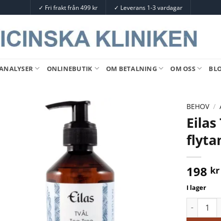
✓
Fri frakt från 499 kr
✓
Leverans 1-3 vardagar
ANALYSER
ONLINEBUTIK
OM BETALNING
OM OSS
BL
BEHOV
/
Eilas
flyt
198
kr
I lager
Eilas Tvål