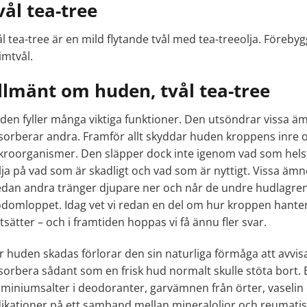
vål tea-tree
l tea-tree är en mild flytande tvål med tea-treeolja. Förebyg
imtvål.
llmänt om huden, tvål tea-tree
den fyller många viktiga funktioner. Den utsöndrar vissa
sorberar andra. Framför allt skyddar huden kroppens inr
kroorganismer. Den släpper dock inte igenom vad som helst –
lja på vad som är skadligt och vad som är nyttigt. Vissa ämn
dan andra tränger djupare ner och når de undre hudlagren
odomloppet. Idag vet vi redan en del om hur kroppen hante
tsätter – och i framtiden hoppas vi få ännu fler svar.
r huden skadas förlorar den sin naturliga förmåga att avvi
sorbera sådant som en frisk hud normalt skulle stöta bort. 
uminiumsalter i deodoranter, garvämnen från örter, vaselin o
dikationer på ett samband mellan mineraloljor och reumati