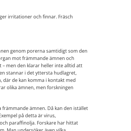
ger irritationer och finnar. Fräsch
 ämnen genom porerna samtidigt som den
e organ mot främmande ämnen och
 men den klarar heller inte alltid att
en stannar i det yttersta hudlagret,
, där de kan komma i kontakt med
rar olika ämnen, men forskningen
sa främmande ämnen. Då kan den istället
Exempel på detta är virus,
ch paraffinolja. Forskare har hittat
sm. Man undersöker även vilka