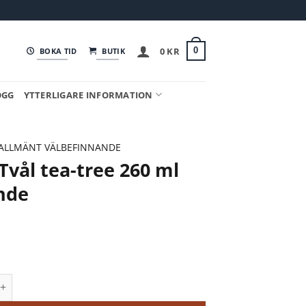
0
KR
0
BOKA TID
BUTIK
OGG
YTTERLIGARE INFORMATION
ALLMÄNT VÄLBEFINNANDE
 Tvål tea-tree 260 ml
ande
 tea-tree 260 ml flytande mängd