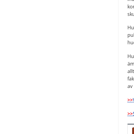
ko
sku
Hu
pu
hu
Hu
äm
all
fa
av
>>
>>