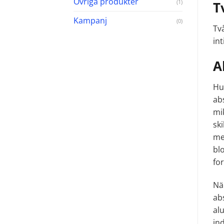
Övriga produkter
(1)
T
Kampanj
(0)
Två
int
A
Hu
ab
mi
ski
me
bl
for
Nä
ab
al
in