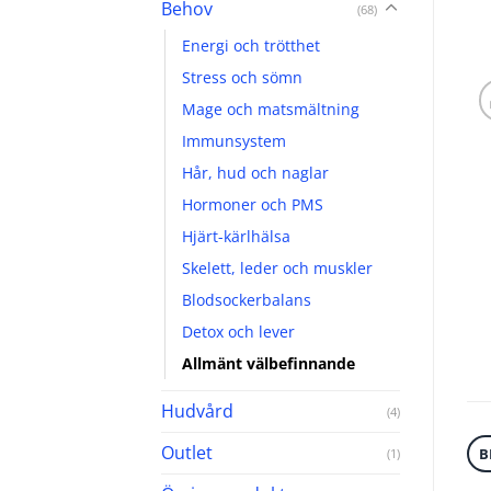
Behov
(68)
Energi och trötthet
Stress och sömn
Mage och matsmältning
Immunsystem
Hår, hud och naglar
Hormoner och PMS
Hjärt-kärlhälsa
Skelett, leder och muskler
Blodsockerbalans
Detox och lever
Allmänt välbefinnande
Hudvård
(4)
Outlet
B
(1)