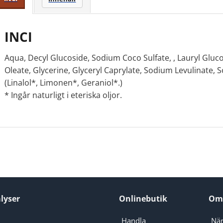
INCI
Aqua, Decyl Glucoside, Sodium Coco Sulfate, , Lauryl Gluco
Oleate, Glycerine, Glyceryl Caprylate, Sodium Levulinate, 
(Linalol*, Limonen*, Geraniol*.)
* Ingår naturligt i eteriska oljor.
lyser
Onlinebutik
Om
Handla
När