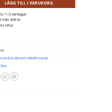
LÄGG TILL I VARUKORG
ns: 1–3 vardagar
kt från 499 kr
rs retur
234
Hudvård
,
Allmänt välbefinnande
:
Eilas