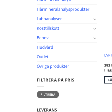
Hårmineralanalysprodukter
Labbanalyser
Kosttillskott
Behov
Hudvård
EVP 
Outlet
282
Övriga produkter
I lag
FILTRERA PÅ PRIS
LÄ
Min
Max
FILTRERA
pris
pris
LEVERANS