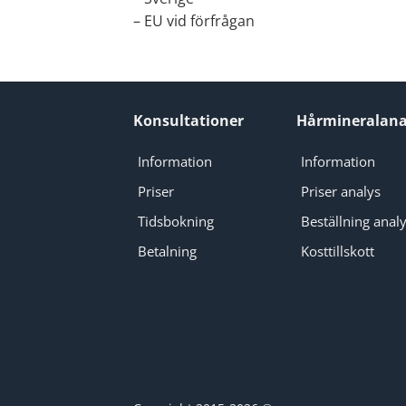
– EU vid förfrågan
Konsultationer
Hårmineralana
Information
Information
Priser
Priser analys
Tidsbokning
Beställning anal
Betalning
Kosttillskott