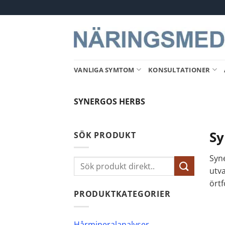
Skip
to
content
VANLIGA SYMTOM
KONSULTATIONER
SYNERGOS HERBS
Sy
SÖK PRODUKT
Syne
Sök
utva
efter:
ört
PRODUKTKATEGORIER
Hårmineralanalyser