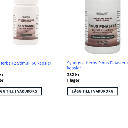
Synergos Herbs Pinus Pinaster 
Herbs F2 Stimuli 60 kapslar
kapslar
kr
282
kr
er
I lager
GG TILL I VARUKORG
LÄGG TILL I VARUKORG