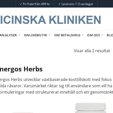
✓
Fri frakt från 499 kr
✓
Leverans 1-3 vardagar
ANALYSER
ONLINEBUTIK
OM BETALNING
OM OSS
BL
Visar alla 2 resultat
nergos Herbs
rgos Herbs utvecklar växtbaserade kosttillskott med fokus p
lda råvaror. Varumärket riktar sig till användare som vill h
formuleringar med strukturerat innehåll och ett genomtänkt