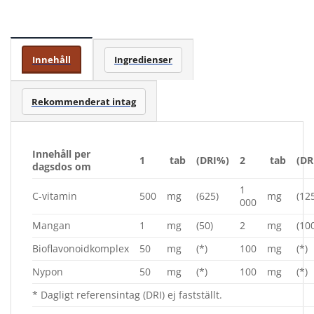
Innehåll
Ingredienser
Rekommenderat intag
Innehåll per
1
tab
(DRI%)
2
tab
(DR
dagsdos om
1
C-vitamin
500
mg
(625)
mg
(12
000
Mangan
1
mg
(50)
2
mg
(10
Bioflavonoidkomplex
50
mg
(*)
100
mg
(*)
Nypon
50
mg
(*)
100
mg
(*)
* Dagligt referensintag (DRI) ej fastställt.