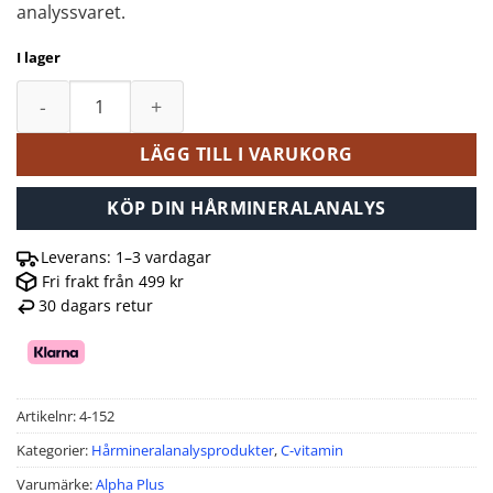
analyssvaret.
I lager
Alpha Plus Vitamin C Plus 180 tabletter mängd
LÄGG TILL I VARUKORG
KÖP DIN HÅRMINERALANALYS
Leverans: 1–3 vardagar
Fri frakt från 499 kr
30 dagars retur
Artikelnr:
4-152
Kategorier:
Hårmineralanalysprodukter
,
C-vitamin
Varumärke:
Alpha Plus