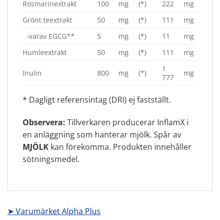
Rosmarinextrakt
100
mg
(*)
222
mg
Grönt teextrakt
50
mg
(*)
111
mg
-varav EGCG**
5
mg
(*)
11
mg
Humleextrakt
50
mg
(*)
111
mg
1
Inulin
800
mg
(*)
mg
777
* Dagligt referensintag (DRI) ej fastställt.
Observera:
Tillverkaren producerar InflamX i
en anläggning som hanterar mjölk. Spår av
MJÖLK
kan förekomma. Produkten innehåller
sötningsmedel.
➤ Varumärket Alpha Plus