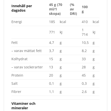
45 g (70
(%
Innehåll per
100
ml/1
av
dagsdos
g
skopa)
DRI)
Energi
185
kcal
410
kcal
1
771
kJ
kJ
714
Fett
4,7
g
10,5
g
– varav mättat fett
3,7
g
8,2
g
Kolhydrat
15
g
33
g
– varav sockerarter
13
g
28
g
Protein
20
g
45
g
Salt
0,1
g
0,3
g
Fibrer
1,1
g
2,6
g
Vitaminer och
mineraler