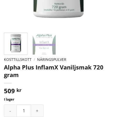
KOSTTILLSKOTT
/
NÄRINGSPULVER
Alpha Plus InflamX Vaniljsmak 720
gram
509
kr
I lager
Alpha Plus InflamX Vaniljsmak 720 gram mängd