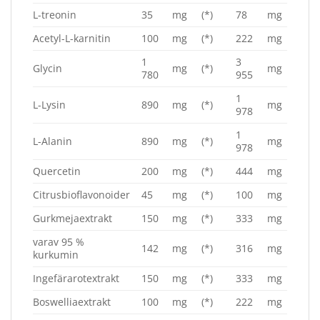
L-treonin
35
mg
(*)
78
mg
Acetyl-L-karnitin
100
mg
(*)
222
mg
1
3
Glycin
mg
(*)
mg
780
955
1
L-Lysin
890
mg
(*)
mg
978
1
L-Alanin
890
mg
(*)
mg
978
Quercetin
200
mg
(*)
444
mg
Citrusbioflavonoider
45
mg
(*)
100
mg
Gurkmejaextrakt
150
mg
(*)
333
mg
varav 95 %
142
mg
(*)
316
mg
kurkumin
Ingefärarotextrakt
150
mg
(*)
333
mg
Boswelliaextrakt
100
mg
(*)
222
mg