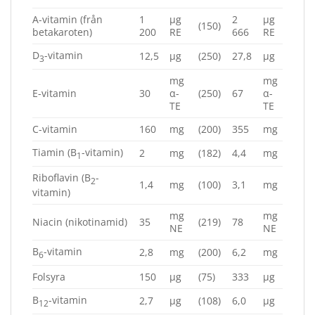
A-vitamin (från
1
µg
2
µg
(150)
betakaroten)
200
RE
666
RE
D
-vitamin
12,5
µg
(250)
27,8
µg
3
mg
mg
E-vitamin
30
α-
(250)
67
α-
TE
TE
C-vitamin
160
mg
(200)
355
mg
Tiamin (B
-vitamin)
2
mg
(182)
4,4
mg
1
Riboflavin (B
-
2
1,4
mg
(100)
3,1
mg
vitamin)
mg
mg
Niacin (nikotinamid)
35
(219)
78
NE
NE
B
-vitamin
2,8
mg
(200)
6,2
mg
6
Folsyra
150
µg
(75)
333
µg
B
-vitamin
2,7
µg
(108)
6,0
µg
12