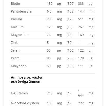
Biotin
150
µg
(300)
333
µg
Pantotensyra
6,5
mg
(108)
14,4
mg
Kalium
230
mg
(12)
511
mg
Kalcium
120
mg
(15)
267
mg
Magnesium
76
mg
(20)
169
mg
Zink
5
mg
(50)
11
mg
Selen
55
µg
(100)
122
µg
Krom
80
µg
(200)
178
µg
Molybden
50
µg
(100)
111
µg
Aminosyror, växter
och övriga ämnen
1
L-glutamin
740
mg
(*)
mg
644
N-acetyl-L-cystein
100
mg
(*)
222
mg