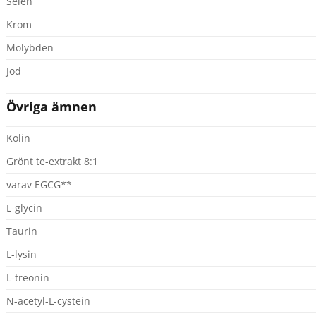
Selen
Krom
Molybden
Jod
Övriga ämnen
Kolin
Grönt te-extrakt 8:1
varav EGCG**
L-glycin
Taurin
L-lysin
L-treonin
N-acetyl-L-cystein