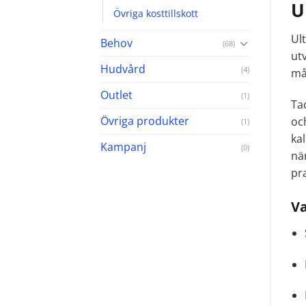
U
Övriga kosttillskott
Ul
Behov
(68)
ut
Hudvård
(4)
må
Outlet
(1)
Tac
Övriga produkter
oc
(1)
kal
Kampanj
(0)
nä
pra
Va