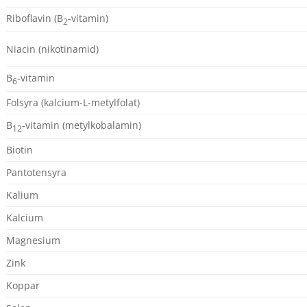
Riboflavin (B
-vitamin)
2
Niacin (nikotinamid)
B
-vitamin
6
Folsyra (kalcium-L-metylfolat)
B
-vitamin (metylkobalamin)
12
Biotin
Pantotensyra
Kalium
Kalcium
Magnesium
Zink
Koppar