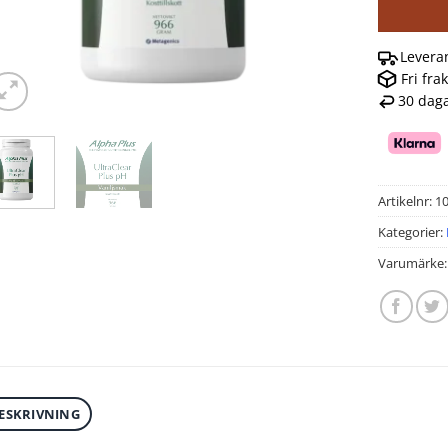
Levera
Fri fra
30 daga
Artikelnr:
1
Kategorier:
Varumärke
ESKRIVNING