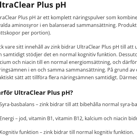
ltraClear Plus pH
traClear Plus pH är ett komplett näringspulver som kombiner
valda aminosyror i en balanserad sammansättning. Produkte
ttskopor per portion).
k vare sitt innehåll av zink bidrar UltraClear Plus pH till a
h samtidigt stödjer det en normal kognitiv funktion. Dessuto
cium och niacin till en normal energiomsättning, och därför 
ringsämnen i en och samma sammansättning. På grund av d
ktiskt sätt att tillföra flera näringsämnen samtidigt. Därmed 
rför UltraClear Plus pH?
Syra-basbalans – zink bidrar till att bibehålla normal syra-b
Energi – jod, vitamin B1, vitamin B12, kalcium och niacin bi
Kognitiv funktion – zink bidrar till normal kognitiv funktion.