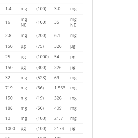
1,4
mg
(100)
3,0
mg
mg
mg
16
(100)
35
NE
NE
2,8
mg
(200)
6,1
mg
150
µg
(75)
326
µg
25
µg
(1000)
54
µg
150
µg
(300)
326
µg
32
mg
(528)
69
mg
719
mg
(36)
1 563
mg
150
mg
(19)
326
mg
188
mg
(50)
409
mg
10
mg
(100)
21,7
mg
1000
µg
(100)
2174
µg