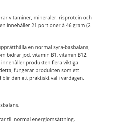
ar vitaminer, mineraler, risprotein och
n innehåller 21 portioner à 46 gram (2
tt upprätthålla en normal syra-basbalans,
m bidrar jod, vitamin B1, vitamin B12,
innehåller produkten flera viktiga
etta, fungerar produkten som ett
blir den ett praktiskt val i vardagen.
asbalans.
drar till normal energiomsättning.