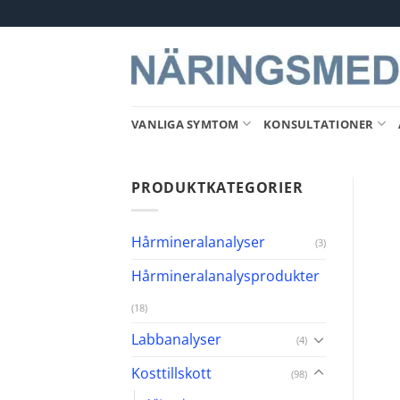
Skip
to
content
VANLIGA SYMTOM
KONSULTATIONER
PRODUKTKATEGORIER
Hårmineralanalyser
(3)
Hårmineralanalysprodukter
(18)
Labbanalyser
(4)
Kosttillskott
(98)