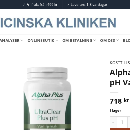
✓
Fri frakt från 499 kr
✓
Leverans 1-3 vardagar
ANALYSER
ONLINEBUTIK
OM BETALNING
OM OSS
BL
KOSTTILL
Alpha
pH Va
718
kr
I lager
Alpha Plus