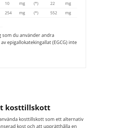
10
mg
(*)
22
mg
254
mg
(*)
552
mg
ag som du använder andra
av epigallokatekingallat (EGCG) inte
 kosttillskott
nvända kosttillskott som ett alternativ
alanserad kost och att upprätthålla en