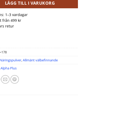
LÄGG TILL I VARUKORG
ns: 1–3 vardagar
kt från 499 kr
rs retur
0-178
Näringspulver
,
Allmänt välbefinnande
:
Alpha Plus