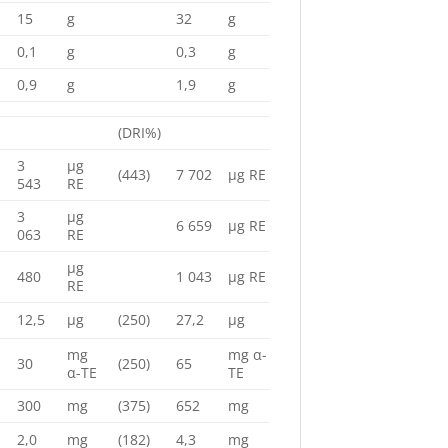
15
g
32
g
0,1
g
0,3
g
0,9
g
1,9
g
(DRI%)
3
µg
(443)
7 702
µg RE
543
RE
3
µg
6 659
µg RE
063
RE
µg
480
1 043
µg RE
RE
12,5
µg
(250)
27,2
µg
mg
mg α-
30
(250)
65
α-TE
TE
300
mg
(375)
652
mg
2,0
mg
(182)
4,3
mg