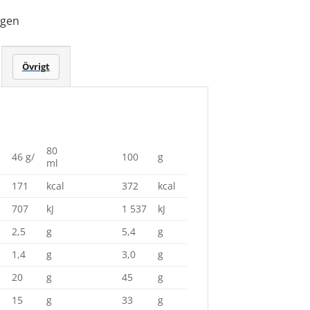
ngen
Övrigt
80
46 g/
100
g
ml
171
kcal
372
kcal
707
kJ
1 537
kJ
2,5
g
5,4
g
1,4
g
3,0
g
20
g
45
g
15
g
33
g