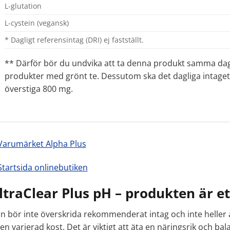
L-glutation
L-cystein (vegansk)
* Dagligt referensintag (DRI) ej fastställt.
** Därför bör du undvika att ta denna produkt samma d
produkter med grönt te. Dessutom ska det dagliga intaget 
överstiga 800 mg.
Varumärket Alpha Plus
Startsida onlinebutiken
ltraClear Plus pH – produkten är ett
n bör inte överskrida rekommenderat intag och inte heller a
l en varierad kost. Det är viktigt att äta en näringsrik och b