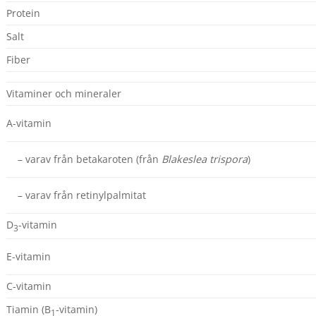
Protein
Salt
Fiber
Vitaminer och mineraler
A-vitamin
– varav från betakaroten (från
Blakeslea trispora
)
– varav från retinylpalmitat
D
-vitamin
3
E-vitamin
C-vitamin
Tiamin (B
-vitamin)
1