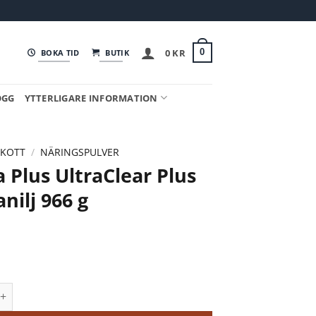
0
KR
0
BOKA TID
BUTIK
OGG
YTTERLIGARE INFORMATION
SKOTT
/
NÄRINGSPULVER
 Plus UltraClear Plus
nilj 966 g
 UltraClear Plus pH Vanilj 966 g mängd